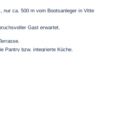
, nur ca. 500 m vom Bootsanleger in Vitte
chsvoller Gast erwartet.
Terrasse.
 Pantry bzw. integrierte Küche.
pielen ein.
serem
Guthaus Zicker
ist.