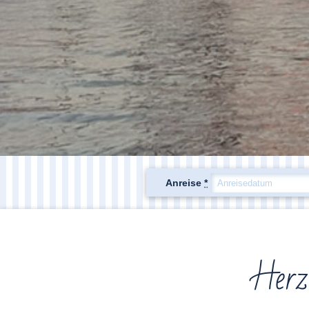
Anreise
*
Herz