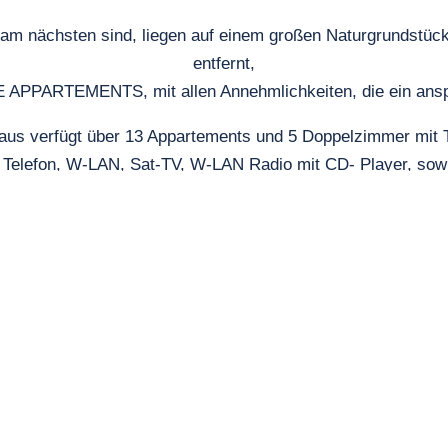
 am nächsten sind, liegen auf einem großen Naturgrundstück
entfernt,
PPARTEMENTS, mit allen Annehmlichkeiten, die ein anspru
us verfügt über 13 Appartements und 5 Doppelzimmer mit 
 Telefon, W-LAN, Sat-TV, W-LAN Radio mit CD- Player, sowie
ner Garten lädt Sie zum Sonnenbaden und Ihre Kinder zum S
unft auf Rügen? Dann schauen Sie mal, wie schön es in un